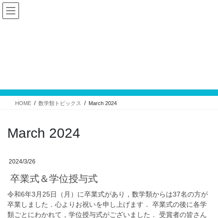
Skip
Skip
to
to
the
the
content
Navigation
数学類トピックス
HOME
数学類トピックス
March 2024
March 2024
2024/3/26
卒業式＆学位授与式
令和6年3月25日（月）に卒業式があり，数学類からは37名の方が
卒業しました．心よりお祝いを申し上げます． 卒業式の後に各学
類ごとにわかれて，学位授与式がございました． 受賞者の皆さん