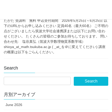
００～１６：３０ 場所 筑波大学つくばキャンパス 第1エリア共
同利用棟Ａ101 講師 １）塩谷真弘 「無限への誘い」 ２）木村
健一郎 「ゼータ関数の特殊値」 対象 主に高校生以上一般のか
たがた 受講料 無料 申込受付期間 2026年5月25日～6月25日 以
下のURLからお申し込みください 定員40名（最大60名） ご不明の
点がございましたら筑波大学社会連携課または以下にお問い合わ
せください。 たくさんの皆様のご参加お待ちしております。 問い
合わせ先: 塩谷真弘（筑波大学数理物質系数学域）
shioya_at_math.tsukuba.ac.jp ( _at_を＠に変えてください) 講座
の概要は以下をごらんください。
Search
月別アーカイブ
June 2026