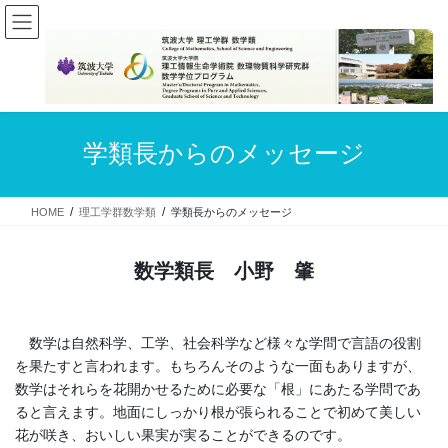
コ
ナ
ン
ビ
テ
ゲ
ン
ー
ツ
シ
へ
ョ
ス
ン
学類長からのメッセージ
キ
に
ッ
移
プ
動
HOME
理工学群数学類
学類長からのメッセージ
数学類長 小野 肇
数学は自然科学、工学、社会科学など様々な学問で言語の役割
を果たすと言われます。もちろんそのような一面もありますが、
数学はそれらを花開かせるために必要な「根」にあたる学問であ
ると言えます。地面にしっかり根が張られることで初めて美しい
花が咲き、おいしい果実が実ることができるのです。