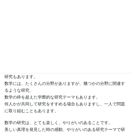
研究の手法ややり方も、（指導教官や共同研究者からのアドバイ
スを受ける場合も
勿論ありますが）自分で決めていきます。
未解決問題を解くことを目指す研究や現象の本質を理解すること
を目的とする研究、
人を魅了し感動させる真実を発見する研究もありますし、あらた
な理論体系を構築する
研究もあります。
数理科学や生命科学、工学や経済学への応用を目的とする数学の
研究もあります。
数学には、たくさんの分野がありますが、幾つかの分野に関連す
るような研究、
数学の枠を超えた学際的な研究テーマもあります。
何人かが共同して研究をすすめる場合もありますし、一人で問題
に取り組むこともあります。
数学の研究は、とても楽しく、やりがいのあることです。
美しい真理を発見した時の感動、やりがいのある研究テーマで研