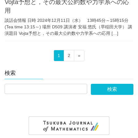
Vojta予想と，その最大公約数や力学系への応
用
談話会情報 日時 2024年12月11日（水） 13時45分～15時15分
(Tea time 13:15～) 場所 D509 講演者 安福 悠氏（早稲田大学） 講
演題目 Vojta予想と，その最大公約数や力学系への応用 […]
投
固
固
1
2
»
稿
定
定
の
ペ
ペ
検索
ペ
ー
ー
ー
ジ
ジ
ジ
送
り