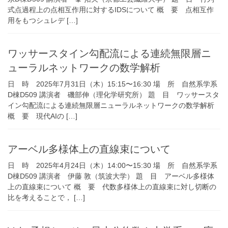
式点過程上の点相互作用に対するIDSについて 概 要 点相互作
用をもつシュレデ […]
ワッサースタイン勾配流による連続無限層ニ
ューラルネットワークの数学解析
日 時 2025年7月31日（木）15:15〜16:30 場 所 自然系学系
D棟D509 講演者 磯部伸（理化学研究所） 題 目 ワッサースタ
イン勾配流による連続無限層ニューラルネットワークの数学解析
概 要 現代AIの […]
アーベル多様体上の直線束について
日 時 2025年4月24日（木）14:00〜15:30 場 所 自然系学系
D棟D509 講演者 伊藤 敦（筑波大学） 題 目 アーベル多様体
上の直線束について 概 要 代数多様体上の直線束に対し切断の
比を考えることで， […]