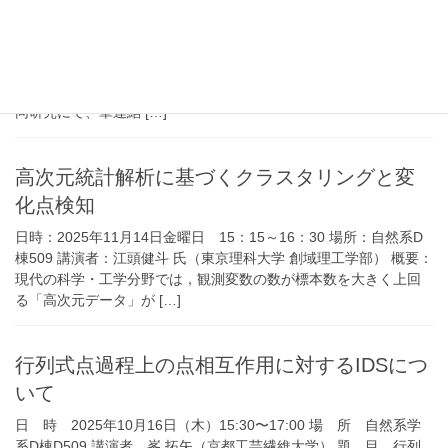
粗凸空間とその理想境界
日 時 2025年11月19日（木）16:45〜18:00 場 所 自然系学
系D棟D509 講演者 深谷 友宏（東京都立大学） 題 目 粗凸空
間とその理想境界 概 要 講演者は尾國新一氏（愛媛大）との共
同研究にて、単連結 […]
高次元統計解析に基づくクラスタリングと変
化点検知
日時：2025年11月14日金曜日 15：15～16：30 場所：自然系D
棟509 講演者：江頭健斗 氏（東京理科大学 創域理工学部） 概要：
現代の科学・工学分野では，観測変数の数が標本数を大きく上回
る「高次元データ」が […]
行列式点過程上の点相互作用に対するIDSにつ
いて
日 時 2025年10月16日（木）15:30〜17:00 場 所 自然系学
系D棟D509 講演者 峯 拓矢（京都工芸繊維大学） 題 目 行列