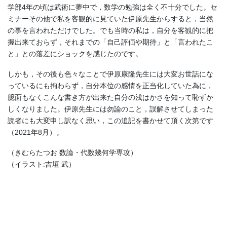
学部4年の頃は武術に夢中で，数学の勉強は全く不十分でした。セ
ミナーその他で私を客観的に見ていた伊原先生からすると，当然
の事を言われただけでした。でも当時の私は，自分を客観的に把
握出来ておらず，それまでの「自己評価や期待」と「言われたこ
と」との落差にショックを感じたのです。
しかも，その後も色々なことで伊原康隆先生には大変お世話にな
っているにも拘わらず，自分本位の感情を正当化していた為に，
臆面もなくこんな書き方が出来た自分の浅はかさを知って恥ずか
しくなりました。伊原先生には勿論のこと，誤解させてしまった
読者にも大変申し訳なく思い，この追記を書かせて頂く次第です
（2021年8月）。
（きむらたつお 数論・代数幾何学専攻）
（イラスト:吉垣 武）