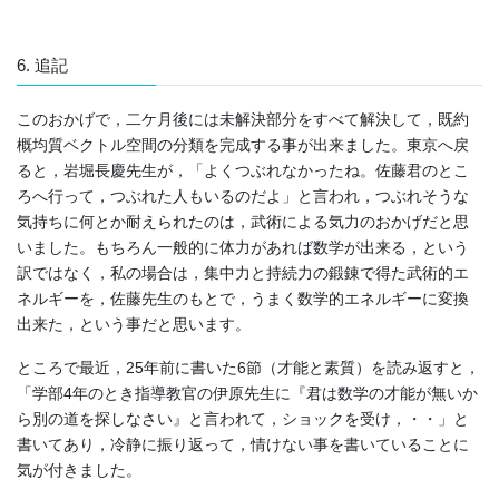
6. 追記
このおかげで，二ケ月後には未解決部分をすべて解決して，既約
概均質ベクトル空間の分類を完成する事が出来ました。東京へ戻
ると，岩堀長慶先生が，「よくつぶれなかったね。佐藤君のとこ
ろへ行って，つぶれた人もいるのだよ」と言われ，つぶれそうな
気持ちに何とか耐えられたのは，武術による気力のおかげだと思
いました。もちろん一般的に体力があれば数学が出来る，という
訳ではなく，私の場合は，集中力と持続力の鍛錬で得た武術的エ
ネルギーを，佐藤先生のもとで，うまく数学的エネルギーに変換
出来た，という事だと思います。
ところで最近，25年前に書いた6節（才能と素質）を読み返すと，
「学部4年のとき指導教官の伊原先生に『君は数学の才能が無いか
ら別の道を探しなさい』と言われて，ショックを受け，・・」と
書いてあり，冷静に振り返って，情けない事を書いていることに
気が付きました。