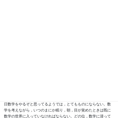
ければならなくなった頃，京都大学に佐藤幹夫先生を訪ねまし
た。ニコニコしながらコーヒーを入れて下さった先生は「どんな
研究をしていますか？」と尋ねられたので「実は武術しかしてい
ませんが数学これから頑張ります」と答えました。先生の顔色が
変わり，ものすごく怒られて「君の状態では新しい結果を出すの
に一年半はかかる」と言われ，とにかく30分ほど，一対一で研究
指導をして下さいました。その時，私は初めて勉強とは全く異な
る研究の雰囲気，波動のようなものを感じ，研究はこうするの
か，と思いました。
5. 数学研究の心構え
佐籐先生は「すぐ追い返したい所だが研究室を一つ使って良いか
ら一週間したら帰りなさい」と言われ，更にオロオロする私に研
究の心構えを教えて下さいました。「朝起きた時に，きょうも一
日数学をやるぞと思ってるようでは，とてもものにならない。数
学を考えながら，いつのまにか眠り，朝，目が覚めたときは既に
数学の世界に入っていなければならない。どの位，数学に浸って