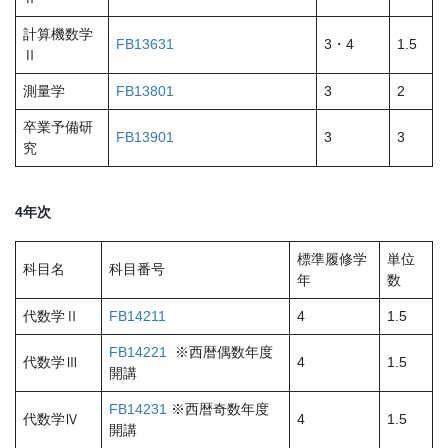
計算機数学
FB13631
3・4
1.5
Ⅱ
測量学
FB13801
3
2
卒業予備研
FB13901
3
3
究
4年次
標準履修学
単位
科目名
科目番号
年
数
代数学Ⅱ
FB14211
4
1.5
FB14221
※西暦偶数年度
代数学Ⅲ
4
1.5
開講
FB14231
※西暦奇数年度
代数学Ⅳ
4
1.5
開講