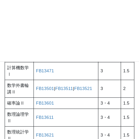
ルベーグ積
FB13382
3
1.5
分演習
確率論Ⅰ
FB13441
3
1.5
数理論理学
FB13451
3
1.5
Ⅰ
数理統計学
FB13461
3
1.5
Ⅰ
計算機数学
FB13471
3
1.5
Ⅰ
数学外書輪
FB13501
|
FB13511
|
FB13521
3
2
講Ⅱ
確率論Ⅱ
FB13601
3・4
1.5
数理論理学
FB13611
3・4
1.5
Ⅱ
数理統計学
FB13621
3・4
1.5
Ⅱ