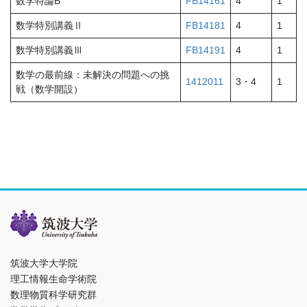
数学特論B
FB14161
4
1
数学特別講義Ⅱ
FB14181
4
1
数学特別講義Ⅲ
FB14191
4
1
数学の最前線：未解決の問題への挑
1412011
3・4
1
戦（数学開設）
筑波大学大学院
理工情報生命学術院
数理物質科学研究群