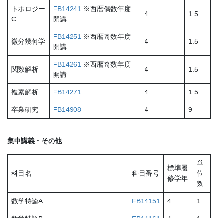
トポロジー
FB14241
※西暦偶数年度
4
1.5
C
開講
FB14251
※西暦奇数年度
微分幾何学
4
1.5
開講
FB14261
※西暦奇数年度
関数解析
4
1.5
開講
複素解析
FB14271
4
1.5
卒業研究
FB14908
4
9
集中講義・その他
単
標準履
科目名
科目番号
位
修学年
数
数学特論A
FB14151
4
1