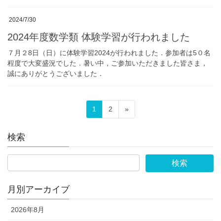
2024/7/30
2024年度数学類 体験学習が行われました
７月２8日（日）に体験学習2024が行われました．参加者は5０名
程度で大変盛況でした．暑い中，ご参加いただきました皆さま，
誠にありがとうございました．
投
固
固
1
2
»
稿
定
定
の
ペ
ペ
検索
ペ
ー
ー
ー
ジ
ジ
ジ
送
月別アーカイブ
り
2026年8月