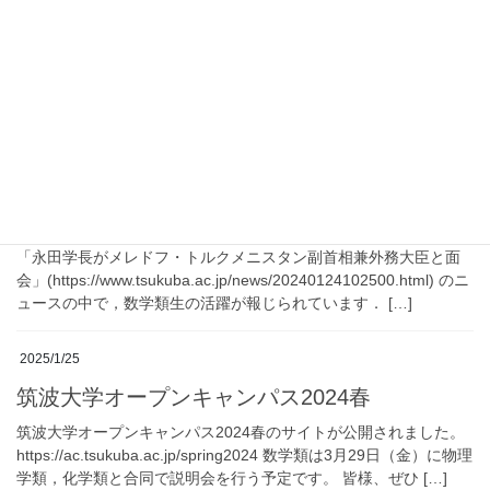
重要なお知らせ
2024年度 卒業式＆学位記授与式
2025年3月25日(火)に筑波大学卒業式ならびに数学類学位記授与式
が執り行われました． 心よりお祝い申し上げます．
2025/1/28
数学類生の活躍（永田学長がメレドフ・トル
クメニスタン副首相兼外務大臣と面会）
「永田学長がメレドフ・トルクメニスタン副首相兼外務大臣と面
会」(https://www.tsukuba.ac.jp/news/20240124102500.html) のニ
ュースの中で，数学類生の活躍が報じられています． […]
2025/1/25
筑波大学オープンキャンパス2024春
筑波大学オープンキャンパス2024春のサイトが公開されました。
https://ac.tsukuba.ac.jp/spring2024 数学類は3月29日（金）に物理
学類，化学類と合同で説明会を行う予定です。 皆様、ぜひ […]