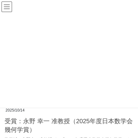
コ
ナ
ン
ビ
テ
ゲ
ン
ー
ツ
シ
へ
ョ
ス
ン
数学学位プログラム（数学専攻）ト
キ
に
ピックス
ッ
移
プ
動
HOME
数学学位プログラム（数学専攻）トピックス
2025年10月
2025年10月
2025/10/14
受賞：永野 幸一 准教授（2025年度日本数学会
幾何学賞）