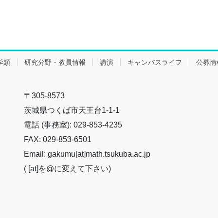
学類
研究分野・教員情報
講演
キャンパスライフ
公募情
〒305-8573
茨城県つくば市天王台1-1-1
電話 (事務室): 029-853-4235
FAX: 029-853-6501
Email: gakumu[at]math.tsukuba.ac.jp
( [at]を@に変えて下さい)