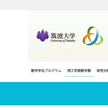
コ
ナ
ン
ビ
テ
ゲ
ン
ー
ツ
シ
へ
ョ
ス
ン
キ
に
ッ
移
プ
動
数学学位プログラム
理工学群数学類
研究分