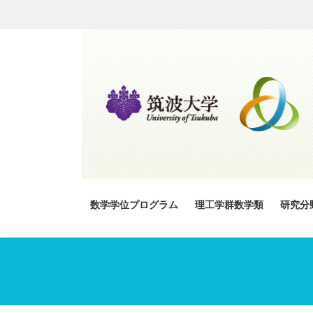
コ
ナ
ン
ビ
テ
ゲ
ン
ー
ツ
シ
へ
ョ
ス
ン
キ
に
ッ
移
プ
動
数学学位プログラム
理工学群数学類
研究分