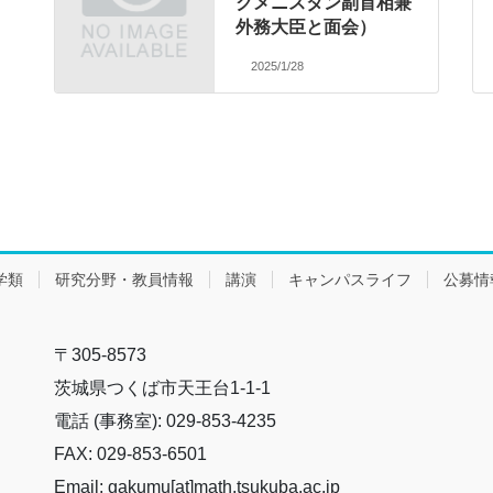
クメニスタン副首相兼
外務大臣と面会）
2025/1/28
学類
研究分野・教員情報
講演
キャンパスライフ
公募情
〒305-8573
茨城県つくば市天王台1-1-1
電話 (事務室): 029-853-4235
FAX: 029-853-6501
Email: gakumu[at]math.tsukuba.ac.jp