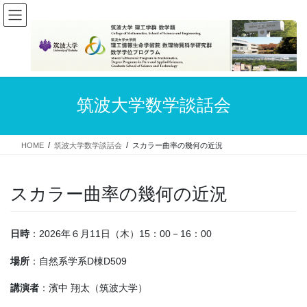
コ
ナ
ン
ビ
テ
ゲ
ン
ー
ツ
シ
へ
ョ
ス
ン
筑波大学数学談話会
キ
に
ッ
移
プ
動
HOME
筑波大学数学談話会
スカラー曲率の幾何の近況
スカラー曲率の幾何の近況
日時
：2026年６月11日（木）15：00－16：00
場所
：自然系学系D棟D509
講演者
：濱中 翔太（筑波大学）