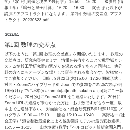
学) 「双正則同値と境界の幾何学」 15:50 — 16:20 國廣昇 (情
報工学) 「暗号と量子計算」 16:20 — 16:30 閉会 また以下が
講演のアブストラクトになります。 第2回_数理の交差点_アブス
トラクト_20230323.pdf
2022/9/1
第1回 数理の交差点
以下のように「第1回 数理の交差点」を開催いたします。 数理の
交差点は、研究内容やセミナー情報を共有することで数学域とシ
ステム情報工学研究群の繋がりを深める場であると同時に、他分
野の方々にもオープンな場として開催される集会です。皆様奮っ
てご参加ください。 日時：9月22日(木)15:00 –17:20 開催形式：
対面・Zoomのハイブリッド※ Zoomでの参加をご希望の方は9月
19日(月)までに坂本(rsakamoto[at]math.tsukuba.ac.jp)宛にご一報
ください。20日(火)にZoomのURLをご連絡いたします。20日に
Zoom URLの連絡が来なかった方は、お手数ですがもう一度、坂
本までご連絡下さい。 対面開催地：総合研究棟B棟1階0110室 プ
ログラム 15:00 — 15:10 開会 15:10 — 15:40 高野祐一 (社
会工学)「混合整数最適化による線形回帰モデルの最良変数選択」
15:55 — 16:25 山木壱彦 (数学)「ベルコビッチ解析空間入門」