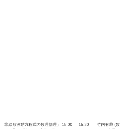
の交差点_プログラム.pdf アブストラクト：第3回数理の交差点_ア
ブストラクト.pdf
2023/2/28
第2回 数理の交差点
日時 2023年03月23日(木) 14:00 － 2023年03月23日(木) 16:30
公開対象 講演・研究集会・集中講義など 詳細 下記の要領で「第2
回 数理の交差点」を開催いたします。 数理の交差点は、研究内容
やセミナー情報を共有することで数学域とシステム情報系4域の繋
がりを深める場であると同時に、他分野の方々にもオープンな場
として開催される集会です。皆様奮ってご参加ください。 日時：3
月23日(木) 14:00 –16:30開催形式：対面・Zoomのハイブリッド
（状況次第でオンラインのみ） ※ Zoomでの参加をご希望の方は
下記URLからミーティング登録をお願いいたします。 登録には名
前・メールアドレス・会社名/学校名・役職 (学年) が必要です． 対
面開催地：筑波大学 筑波キャンパス 自然系学系 D 棟 5 階 D509
室 プログラム 14:00 — 14:10 開会 14:10 — 14:40 金川哲
也 (構造エネルギー工学) 「混相流体力学と超音波医療に関連する
非線形波動方程式の数理物理」 15:00 — 15:30 竹内有哉 (数