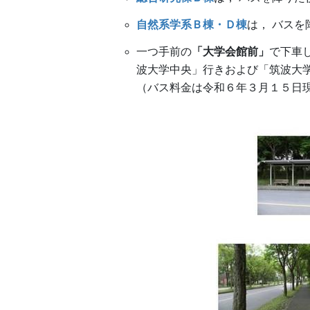
自然系学系Ｂ棟・Ｄ棟
は， バス
一つ手前の
「大学会館前」
で下車
波大学中央」行きおよび「筑波大
（バス料金は令和６年３月１５日