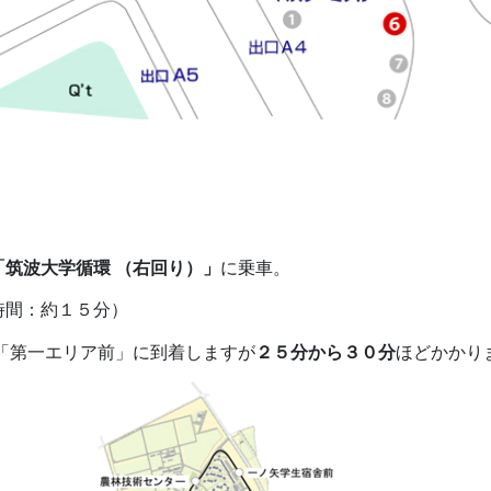
「筑波大学循環 （右回り）」
に乗車。
時間：約１５分）
「第一エリア前」に到着しますが
２５分から３０分
ほどかかり