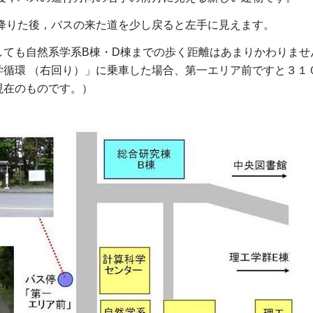
を降りた後，バスの来た道を少し戻ると左手に見えます。
しても自然系学系B棟・D棟までの歩く距離はあまりかわりませ
学循環 （右回り）」に乗車した場合、第一エリア前ですと３１
現在のものです。）