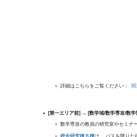
詳細はこちらをご覧ください：
関
[第一エリア前] → [数学域/数学専攻/数学
数学専攻の教員の研究室やセミナ
総合研究棟Ｂ棟
は， バスを降り