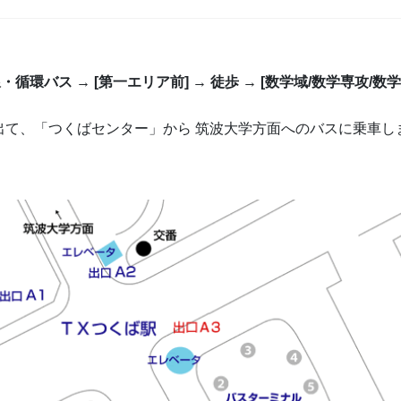
線・循環バス → [第一エリア前] → 徒歩 → [数学域/数学専攻/数学
出て、「つくばセンター」から 筑波大学方面へのバスに乗車し