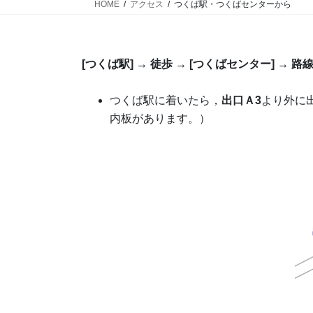
HOME
アクセス
つくば駅・つくばセンターから
[つくば駅] → 徒歩 → [つくばセンター] → 路
つくば駅に着いたら，
出口Ａ3
より外に
内板があります。）