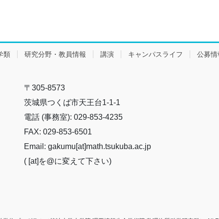
学類
研究分野・教員情報
講演
キャンパスライフ
公募情
〒305-8573
茨城県つくば市天王台1-1-1
電話 (事務室): 029-853-4235
FAX: 029-853-6501
Email: gakumu[at]math.tsukuba.ac.jp
( [at]を@に変えて下さい)