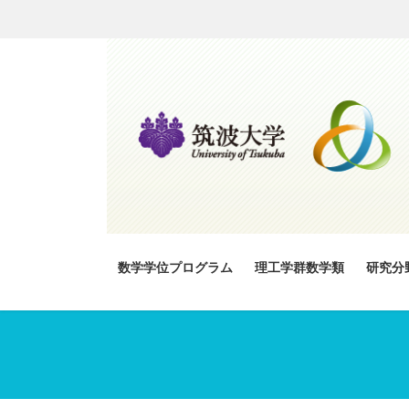
コ
ナ
ン
ビ
テ
ゲ
ン
ー
ツ
シ
へ
ョ
ス
ン
キ
に
ッ
移
プ
動
数学学位プログラム
理工学群数学類
研究分