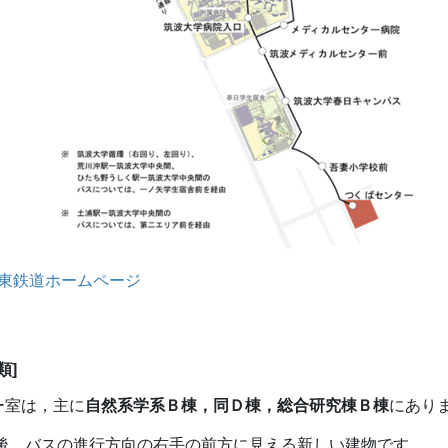
東鉄道ホームページ
類]
ー室は，主に
自然系学系Ｂ棟，同Ｄ棟，総合研究棟Ｂ棟
にあり
た後，バスの進行方向の右手の前方に見える新しい建物です。