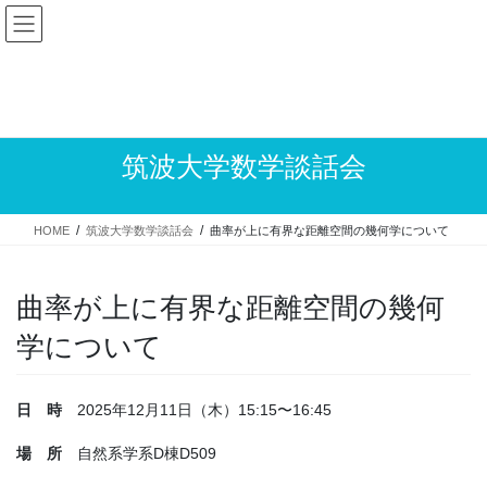
Skip
Skip
to
to
the
the
content
Navigation
筑波大学数学談話会
HOME
筑波大学数学談話会
曲率が上に有界な距離空間の幾何学について
曲率が上に有界な距離空間の幾何
学について
日 時
2025年12月11日（木）15:15〜16:45
場 所
自然系学系D棟D509