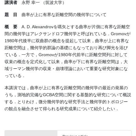
講演者
永野 幸一 （筑波大学）
題 目
曲率が上に有界な距離空間の幾何学について
概 要
A. D. Alexandrovを嚆矢とする曲率が片側に有界な距離空
間の幾何学はアレクサンドロフ幾何学と呼ばれている．Gromovが
1980年代後半に双曲群の概念を提起して以来，曲率が上に有界な
距離空間は，幾何学的群論の基礎にもなっており再び脚光を浴び
ている．一方で，Gromovが1980年代前半に距離空間列に対して
収束の概念を定式化して以来，曲率が下に有界な距離空間は，大
域リーマン幾何学の収束・崩壊理論において重要な研究対象にな
っている．
本講演では，曲率が上に有界な距離空間の幾何学の最近の発展の
うち，測地的完備なGCBA空間に関する基盤的な研究について概説
する．とりわけ，微分幾何学的な研究手法と幾何学的トポロジー
の観点を融合させて得られる研究成果について紹介したい．