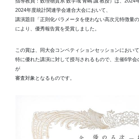
指導教員：数理物質系 数学域 青嶋 誠 教授）は、202
2024年度統計関連学会連合大会において、
講演題目「正則化パラメータを使わない高次元特徴量
により、優秀報告賞を受賞しました。
この賞は、同大会コンペティションセッションにおい
特に優れた講演に対して授与されるもので、主催6学会
が
審査対象となるものです。