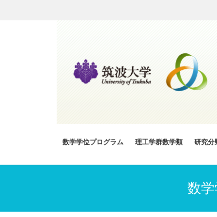
コ
ナ
ン
ビ
テ
ゲ
ン
ー
ツ
シ
へ
ョ
ス
ン
キ
に
ッ
移
プ
動
数学学位プログラム
理工学群数学類
研究分
数学