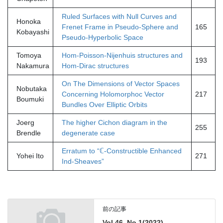
Ruled Surfaces with Null Curves and
Honoka
Frenet Frame in Pseudo-Sphere and
165
Kobayashi
Pseudo-Hyperbolic Space
Tomoya
Hom-Poisson-Nijenhuis structures and
193
Nakamura
Hom-Dirac structures
On The Dimensions of Vector Spaces
Nobutaka
Concerning Holomorphoc Vector
217
Boumuki
Bundles Over Elliptic Orbits
Joerg
The higher Cichon diagram in the
255
Brendle
degenerate case
Erratum to “ℂ-Constructible Enhanced
Yohei Ito
271
Ind-Sheaves”
前の記事
Vol.46, No.1(2022)