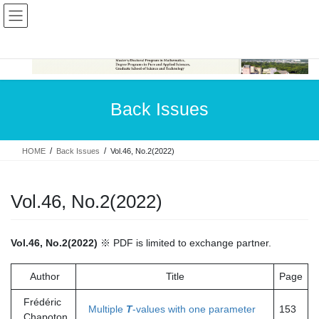
コ
ナ
ン
ビ
テ
ゲ
ン
ー
ツ
シ
へ
ョ
ス
ン
Back Issues
キ
に
ッ
移
プ
動
HOME
Back Issues
Vol.46, No.2(2022)
Vol.46, No.2(2022)
Vol.46, No.2(2022)
※ PDF is limited to exchange partner.
Author
Title
Page
Frédéric
Multiple
T
-values with one parameter
153
Chapoton